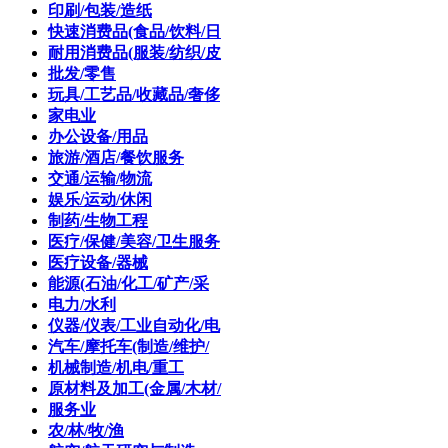
印刷/包装/造纸
快速消费品(食品/饮料/日
耐用消费品(服装/纺织/皮
批发/零售
玩具/工艺品/收藏品/奢侈
家电业
办公设备/用品
旅游/酒店/餐饮服务
交通/运输/物流
娱乐/运动/休闲
制药/生物工程
医疗/保健/美容/卫生服务
医疗设备/器械
能源(石油/化工/矿产/采
电力/水利
仪器/仪表/工业自动化/电
汽车/摩托车(制造/维护/
机械制造/机电/重工
原材料及加工(金属/木材/
服务业
农/林/牧/渔