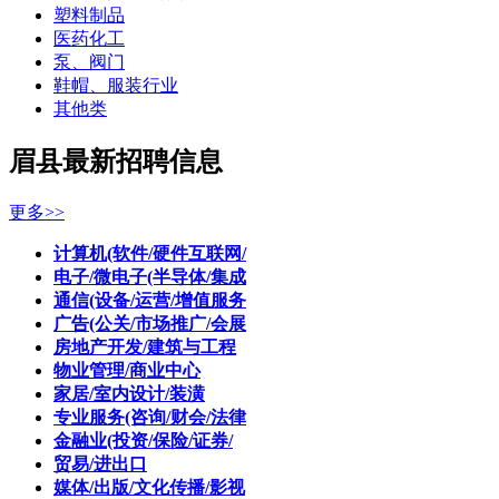
塑料制品
医药化工
泵、阀门
鞋帽、服装行业
其他类
眉县最新招聘信息
更多>>
计算机(软件/硬件互联网/
电子/微电子(半导体/集成
通信(设备/运营/增值服务
广告(公关/市场推广/会展
房地产开发/建筑与工程
物业管理/商业中心
家居/室内设计/装潢
专业服务(咨询/财会/法律
金融业(投资/保险/证券/
贸易/进出口
媒体/出版/文化传播/影视