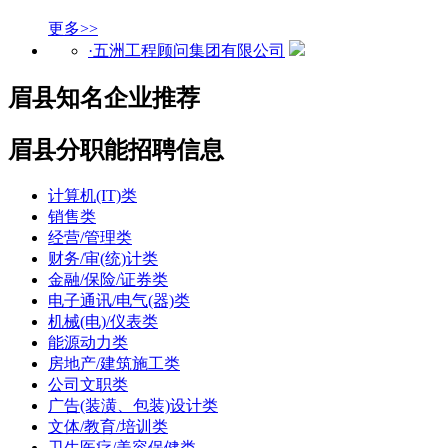
更多>>
·五洲工程顾问集团有限公司
眉县知名企业推荐
眉县分职能招聘信息
计算机(IT)类
销售类
经营/管理类
财务/审(统)计类
金融/保险/证券类
电子通讯/电气(器)类
机械(电)/仪表类
能源动力类
房地产/建筑施工类
公司文职类
广告(装潢、包装)设计类
文体/教育/培训类
卫生医疗/美容保健类