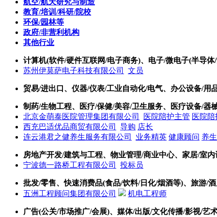
航空/航天研究与制造
教育/培训/科研/院校
环保/园林等
政府/非营利机构
其他行业
计算机(软件/硬件互联网/电子商务)、电子/微电子(半导体/
苏州伊莫萨电子科技有限公司
文员
贸易/进出口、仪器/仪表/工业自动化/电气、办公设备/用
制药/生物工程、医疗/保健/美容/卫生服务、医疗设备/器械
北京金萌泰医院管理集团有限公司
医院陪护主管
医院陪
西充巴适优品商贸有限公司
导购
店长
连云港君之健养生服务有限公司
业务精英
健康顾问
养生
房地产开发/建筑与工程、物业管理/商业中心、家居/室内
宁波德一路桥工程有限公司
投标员
批发/零售、快速消费品(食品/饮料/日化/烟酒等)、旅游/酒
五洲工程顾问集团有限公司
机电工程师
广告(公关/市场推广/会展)、媒体/出版/文化传播/影视/艺