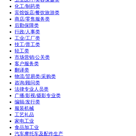
化工/制药类
宾馆饭店/餐饮旅游类
商店/零售服务类
后勤保障类
行政/人事类
工业/工厂类
技工/普工类
轻工类
市场营销/公关类
客户服务类
翻译类
物流/贸易类/采购类
咨询/顾问类
法律专业人员类
广播/影视/摄影专业类
编辑/发行类
服装机械
工艺礼品
家电工业
食品加工业
汽车摩托车及配件生产