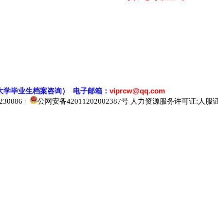
大学毕业生档案
咨
询） 电子邮箱：
viprcw@qq.com
0086 |
公网安备42011202002387号
人力资源服务许可证:人服证字[2
520人才
929人才
应届生人才网
中国人才网
985人才网
211人才网
1001人才网
1688人才网
中国人才招聘网
中国招聘网
boss招聘网
直聘人才网
最新招聘信息
最新求职简历
597招聘网
百网人才