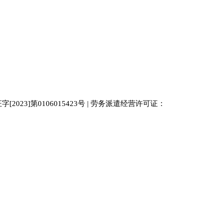
023]第0106015423号 | 劳务派遣经营许可证：
中国人才
人才网
南京人才网
929人才网站
招聘网
人力资源
百事通同城网
人才招聘网
52人才网
最新招聘
今日信息网
bossrcw
江苏人才网
人才网站大全
招聘网
购买友情链接