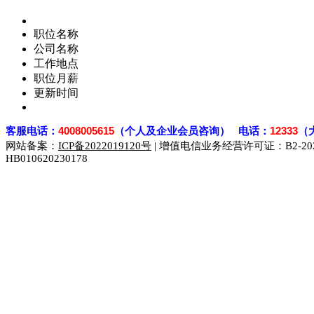
职位名称
公司名称
工作地点
职位月薪
更新时间
客
服电话：
4008005615
（个人及企业会员咨询） 电话：
12333
（
网站备案：
ICP备2022019120号
| 增值电信业务经营许可证：B2-2023
HB010620230178
929人才网
929招聘网
南方人才网
919人才网
939人才网
联合人才网
联合招聘网
888人才网
163人才网
163招聘网
同城招聘网
毕业生求职网
域名抢注网
招聘人才网
中国直聘网
直聘招聘网
人才网
武汉人才网
520人才网
28人才网